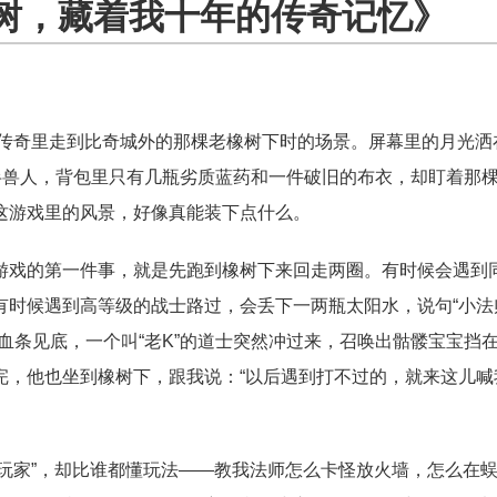
树，藏着我十年的传奇记忆》
传奇里走到比奇城外的那棵老橡树下时的场景。屏幕里的月光洒
半兽人，背包里只有几瓶劣质蓝药和一件破旧的布衣，却盯着那
这游戏里的风景，好像真能装下点什么。
游戏的第一件事，就是先跑到橡树下来回走两圈。有时候会遇到
有时候遇到高等级的战士路过，会丢下一两瓶太阳水，说句“小法
血条见底，一个叫“老K”的道士突然冲过来，召唤出骷髅宝宝挡
完，他也坐到橡树下，跟我说：“以后遇到打不过的，就来这儿喊
休玩家”，却比谁都懂玩法——教我法师怎么卡怪放火墙，怎么在