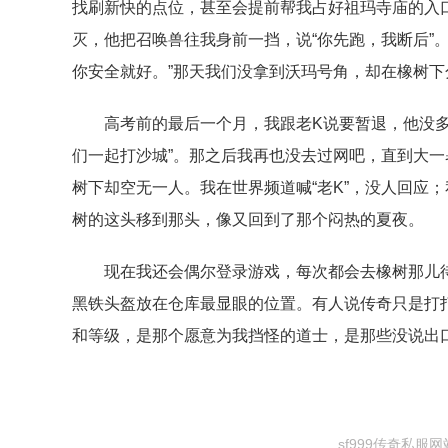
找刷新快的点位，甚至会提前帮我占好祖玛寺庙的入
灭，他把召唤兽往我身前一挡，说“你先跑，我断后”
你安全就好。”那天我们没拿到沃玛号角，却在橡树下
高考前的最后一个月，我跟老K说要暂退，他没多
们一起打沙城”。那之后我再也没去过网吧，直到大
树下却空无一人。我在世界频道喊“老K”，没人回应
树的这头移到那头，像又回到了那个闷热的夏夜。
现在我还会偶尔登录游戏，每次都会去橡树那儿
黑铁头盔放在仓库最显眼的位置。有人说传奇只是打
和等级，是那个愿意为我挡怪的道士，是那些没说出口
sf999传奇私