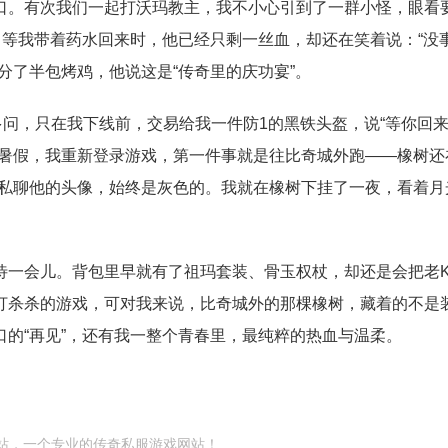
口。有次我们一起打沃玛教主，我不小心引到了一群小怪，眼看
。等我带着药水回来时，他已经只剩一丝血，却还在笑着说：“没
分了半包烤鸡，他说这是“传奇里的庆功宴”。
问，只在我下线前，交易给我一件防1的黑铁头盔，说“等你回
一暑假，我重新登录游戏，第一件事就是往比奇城外跑——橡树还
；私聊他的头像，始终是灰色的。我就在橡树下挂了一夜，看着月
待一会儿。背包里早就有了祖玛套装、骨玉权杖，却还是会把老
打杀杀的游戏，可对我来说，比奇城外的那棵橡树，藏着的不是
的“再见”，还有我一整个青春里，最纯粹的热血与温柔。
服网站，一个专业的传奇私服游戏网站！