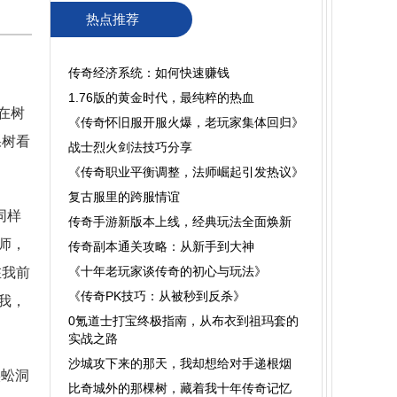
热点推荐
传奇经济系统：如何快速赚钱
1.76版的黄金时代，最纯粹的热血
在树
​《传奇怀旧服开服火爆，老玩家集体回归》
棵树看
战士烈火剑法技巧分享
《传奇职业平衡调整，法师崛起引发热议》
复古服里的跨服情谊
同样
传奇手游新版本上线，经典玩法全面焕新
师，
传奇副本通关攻略：从新手到大神
《十年老玩家谈传奇的初心与玩法》
在我前
《传奇PK技巧：从被秒到反杀》
我，
0氪道士打宝终极指南，从布衣到祖玛套的
实战之路
沙城攻下来的那天，我却想给对手递根烟
蜈蚣洞
比奇城外的那棵树，藏着我十年传奇记忆