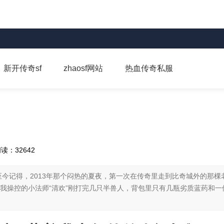
新开传奇sf
zhaosf网站
热血传奇私服
读：32642
今记得，2013年那个闷热的夏夜，第一次在传奇里走到比奇城外的那棵
我操控的小法师“清欢”刚打完几只半兽人，背包里只有几瓶劣质蓝药和一