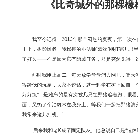
《比奇城外的那棵橡
我至今记得，2013年那个闷热的夏夜，第一次在
干上，树影斑驳，我操控的小法师“清欢”刚打完几只
了好久——不是因为它有隐藏任务，只是突然觉得，
那时我刚上高二，每天放学偷偷溜去网吧，登录
等级低的玩家，大家不说话，就一起坐在树下回血；
好好练”。最难忘的是有次被几只红野猪追着跑，眼看
面，又扔了个治愈术在我身上。等我们一起把野猪清
我常来这儿挂机。”
后来我和老K成了固定队友。他总说自己是“退