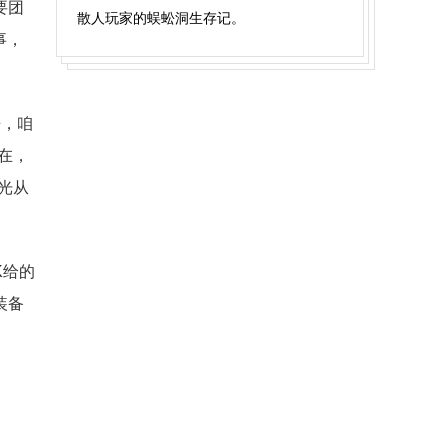
要团
散人玩家的蜈蚣洞生存记。
事，
来，咱
在，
光从
K给的
装备