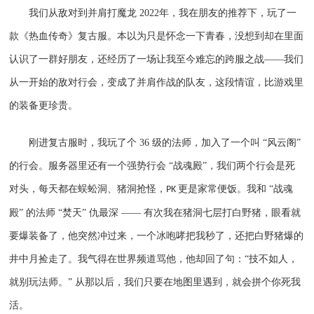
我们从敌对到并肩打魔龙
2022
年，我在朋友的推荐下，玩了一
款《热血传奇》复古服。本以为只是怀念一下青春，没想到却在里面
认识了一群好朋友，还经历了一场让我至今难忘的跨服之战——我们
从一开始的敌对行会，变成了并肩作战的队友，这段情谊，比游戏里
的装备更珍贵。
刚进复古服时，我玩了个
36
级的法师，加入了一个叫 “风云阁”
的行会。服务器里还有一个强势行会 “战魂殿”，我们两个行会是死
对头，每天都在蜈蚣洞、猪洞抢怪，
更是家常便饭。我和 “战魂
PK
殿” 的法师 “焚天” 仇最深 —— 有次我在猪洞七层打白野猪，眼看就
要爆装备了，他突然冲过来，一个冰咆哮把我秒了，还把白野猪爆的
井中月捡走了。我气得在世界频道骂他，他却回了句：“技不如人，
就别玩法师。” 从那以后，我们只要在地图里遇到，就会拼个你死我
活。