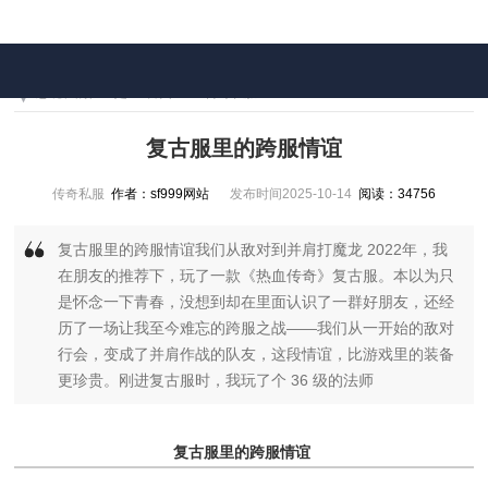
您现在的位置是：
首页
>>
传奇私服
复古服里的跨服情谊
传奇私服
作者：sf999网站
发布时间2025-10-14
阅读：34756
复古服里的跨服情谊我们从敌对到并肩打魔龙 2022年，我
在朋友的推荐下，玩了一款《热血传奇》复古服。本以为只
是怀念一下青春，没想到却在里面认识了一群好朋友，还经
历了一场让我至今难忘的跨服之战——我们从一开始的敌对
行会，变成了并肩作战的队友，这段情谊，比游戏里的装备
更珍贵。刚进复古服时，我玩了个 36 级的法师
复古服里的跨服情谊