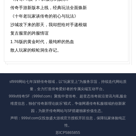
传奇手游新版本上线，经典玩法全面焕新
《十年老玩家谈传奇的初心与玩法》
沙城攻下来的那天，我却想给对手递根烟
复古服里的跨服情谊
1.76版的黄金时代，最纯粹的热血
散人玩家的蜈蚣洞生存记。
sf999网站七年深耕传奇领域，以“玩家至上”为服务宗旨，持续迭代网站质
量，全力打造传奇爱好者的专属尖端互动平台。
999sf传奇SF（999sf.com）聚焦中变传奇、超变态传奇前沿资讯与私服全
维度信息，独创“传奇新理论娱乐”模式，争做网通传奇私服领域的创新家
园，为新开传奇网站与SF搭建独家价值生态。
声明：999sf.com仅投放盛大游戏官方授权开区信息，保障玩家体验纯正
性。
苏ICP5865855