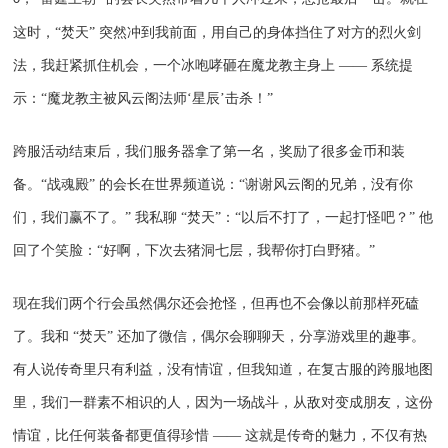
这时，“焚天” 突然冲到我前面，用自己的身体挡住了对方的烈火剑
法，我赶紧抓住机会，一个冰咆哮砸在魔龙教主身上 —— 系统提
示：“魔龙教主被风云阁法师‘星辰’击杀！”
跨服活动结束后，我们服务器拿了第一名，奖励了很多金币和装
备。
“战魂殿” 的会长在世界频道说：“谢谢风云阁的兄弟，没有你
们，我们赢不了。” 我私聊 “焚天”：“以后不打了，一起打怪吧？” 他
回了个笑脸：“好啊，下次去猪洞七层，我帮你打白野猪。”
现在我们两个行会虽然偶尔还会抢怪，但再也不会像以前那样死磕
了。我和
“焚天” 还加了微信，偶尔会聊聊天，分享游戏里的趣事。
有人说传奇里只有利益，没有情谊，但我知道，在复古服的跨服地图
里，我们一群素不相识的人，因为一场战斗，从敌对变成朋友，这份
情谊，比任何装备都更值得珍惜 —— 这就是传奇的魅力，不仅有热