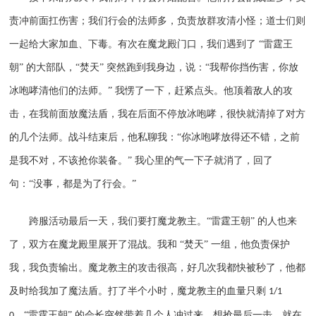
责冲前面扛伤害；我们行会的法师多，负责放群攻清小怪；道士们则
一起给大家加血、下毒。有次在魔龙殿门口，我们遇到了
“雷霆王
朝” 的大部队，“焚天” 突然跑到我身边，说：“我帮你挡伤害，你放
冰咆哮清他们的法师。” 我愣了一下，赶紧点头。他顶着敌人的攻
击，在我前面放魔法盾，我在后面不停放冰咆哮，很快就清掉了对方
的几个法师。战斗结束后，他私聊我：“你冰咆哮放得还不错，之前
是我不对，不该抢你装备。” 我心里的气一下子就消了，回了
句：“没事，都是为了行会。”
跨服活动最后一天，我们要打魔龙教主。
“雷霆王朝” 的人也来
了，双方在魔龙殿里展开了混战。我和 “焚天” 一组，他负责保护
我，我负责输出。魔龙教主的攻击很高，好几次我都快被秒了，他都
及时给我加了魔法盾。打了半个小时，魔龙教主的血量只剩
1/1
，“雷霆王朝” 的会长突然带着几个人冲过来，想抢最后一击。就在
0