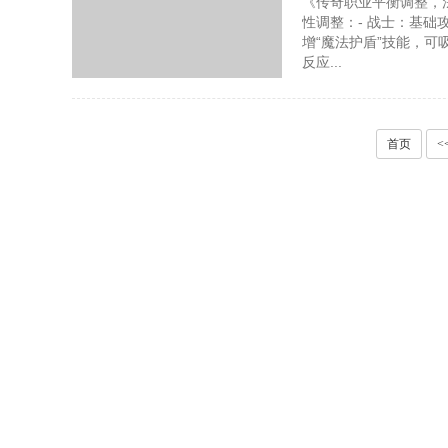
《传奇职业平衡调整，
性调整：- 战士：基础
增“魔法护盾”技能，可
反应...
首页
<