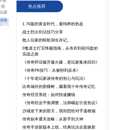
平衡
热点推荐
并新
、玩家
详情
1.76版的黄金时代，最纯粹的热血
10-11
战士烈火剑法技巧分享
散人玩家的蜈蚣洞生存记。
0氪道士打宝终极指南，从布衣到祖玛套的
实战之路
​《传奇怀旧服开服火爆，老玩家集体回归》
《传奇PK技巧：从被秒到反杀》
《十年老玩家谈传奇的初心与玩法》
比奇城外的那棵树，藏着我十年传奇记忆
传奇经济系统：如何快速赚钱
《传奇职业平衡调整，法师崛起引发热议》
沙城攻下来的那天，我却想给对手递根烟
传奇副本通关攻略：从新手到大神
传奇手游新版本上线，经典玩法全面焕新