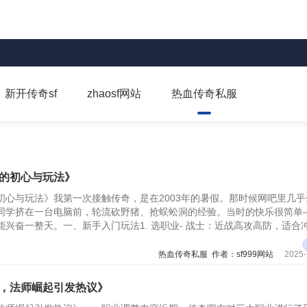
新开传奇sf
zhaosf网站
热血传奇私服
的初心与玩法》
初心与玩法》我第一次接触传奇，是在2003年的暑假。那时候网吧里几乎
同学挤在一台电脑前，轮流砍野猪、抢蜈蚣洞的经验。当时的快乐很简单
兴奋一整天。一、新手入门玩法1. 选职业- 战士：近战高攻高防，适合
热血传奇私服
作者：sf999网站
2025-
，法师崛起引发热议》