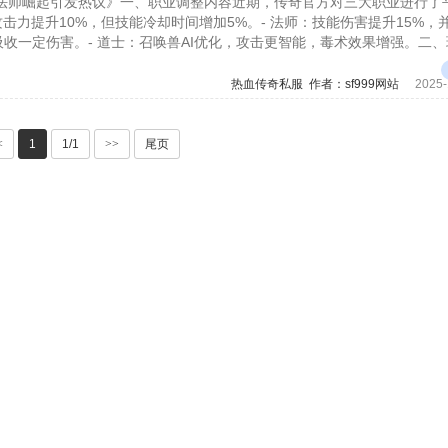
法师崛起引发热议》一、职业调整内容近期，传奇官方对三大职业进行了
攻击力提升10%，但技能冷却时间增加5%。- 法师：技能伤害提升15%，
吸收一定伤害。- 道士：召唤兽AI优化，攻击更智能，毒术效果增强。二
热血传奇私服
作者：sf999网站
2025-
<
1
1/1
>>
尾页