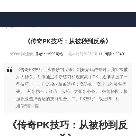
您现在的位置是：
首页
>>
sf999传奇新闻
《传奇PK技巧：从被秒到反杀》
sf999传奇新闻
作者：sf999网站
发布时间2025-10-11
阅读：23491
《传奇PK技巧：从被秒到反杀》刚开始玩传奇时，我经常被
别人秒杀。后来通过不断练习和观察高手PK，逐渐掌握了一
些技巧。一、PK准备- 装备选择：高防御、高攻击的装备优
先。- 药水携带：红药、蓝药、太阳水必备。- 技能搭配：根
据职业选择合适的技能组合。二、PK技巧1. 战士PK- 利
用“野蛮冲撞
《传奇PK技巧：从被秒到反