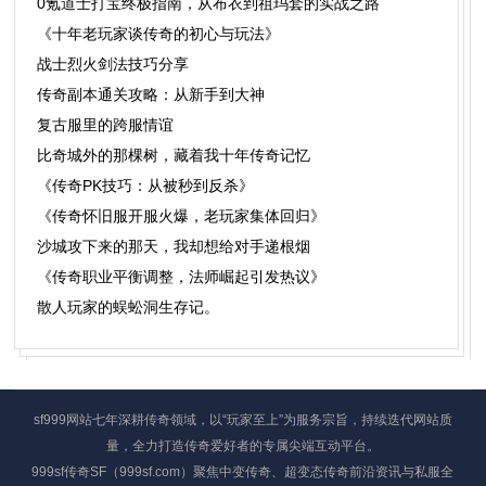
0氪道士打宝终极指南，从布衣到祖玛套的实战之路
《十年老玩家谈传奇的初心与玩法》
战士烈火剑法技巧分享
传奇副本通关攻略：从新手到大神
复古服里的跨服情谊
比奇城外的那棵树，藏着我十年传奇记忆
《传奇PK技巧：从被秒到反杀》
​《传奇怀旧服开服火爆，老玩家集体回归》
沙城攻下来的那天，我却想给对手递根烟
《传奇职业平衡调整，法师崛起引发热议》
散人玩家的蜈蚣洞生存记。
sf999网站七年深耕传奇领域，以“玩家至上”为服务宗旨，持续迭代网站质
量，全力打造传奇爱好者的专属尖端互动平台。
999sf传奇SF（999sf.com）聚焦中变传奇、超变态传奇前沿资讯与私服全